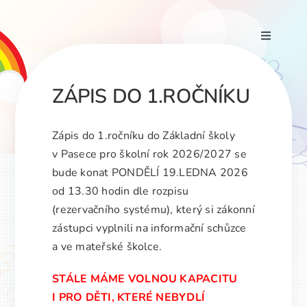
Přeskočit
na
Toggle
obsah
Navigati
Duhové zprávičky
ZÁPIS DO 1.ROČNÍKU
KDY-KDE-CO kalendář
Zápis do 1.ročníku do Základní školy
v Pasece pro školní rok 2026/2027 se
Organizace školního roku
bude konat PONDĚLÍ 19.LEDNA 2026
od 13.30 hodin dle rozpisu
Naše škola
(rezervačního systému), který si zákonní
zástupci vyplnili na informační schůzce
a ve mateřské školce.
Dokumenty
STÁLE MÁME VOLNOU KAPACITU
Historie školy
I PRO DĚTI, KTERÉ NEBYDLÍ