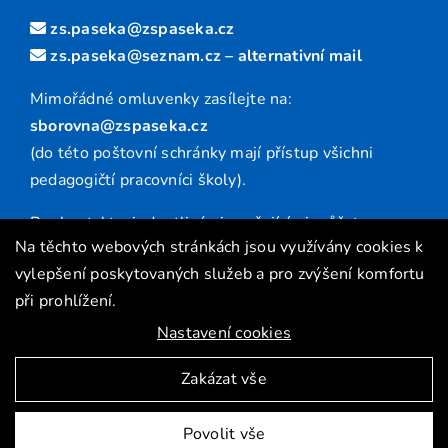
zs.paseka@zspaseka.cz
zs.paseka@seznam.cz
– alternativní mail
Mimořádné omluvenky zasílejte na:
sborovna@zspaseka.cz
(do této poštovní schránky mají přístup všichni
pedagogičtí pracovníci školy).
Pro kontakt s jednotlivými vyučujícími můžete
Na těchto webových stránkách jsou využívány cookies k
využívat adresu ve tvaru:
vylepšení poskytovaných služeb a pro zvýšení komfortu
prijmeni.jmeno@zspaseka.cz
(viz Kontakty)
při prohlížení.
Nastavení cookies
Vytvořila digitální agentura
4WORKS Solutions
|
GDPR
Zakázat vše
Povolit vše