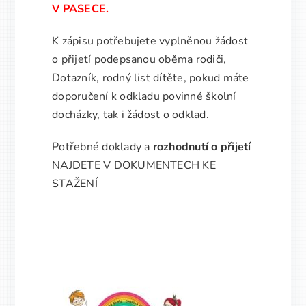
V PASECE.
Kontakty
K zápisu potřebujete vyplněnou žádost
o přijetí podepsanou oběma rodiči,
Dotazník, rodný list dítěte, pokud máte
doporučení k odkladu povinné školní
docházky, tak i žádost o odklad.
Potřebné doklady a
rozhodnutí o přijetí
NAJDETE V DOKUMENTECH KE
STAŽENÍ
Rozhodnutí o přijetí žáků k základnímu
vzdělávání od školního roku 2026-
2027