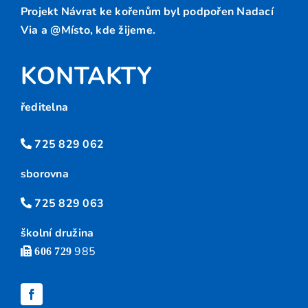
Projekt Návrat ke kořenům byl podpořen Nadací
Via a @Místo, kde žijeme.
KONTAKTY
ředitelna
725 829 062
sborovna
725 829 063
školní družina
985
606 729